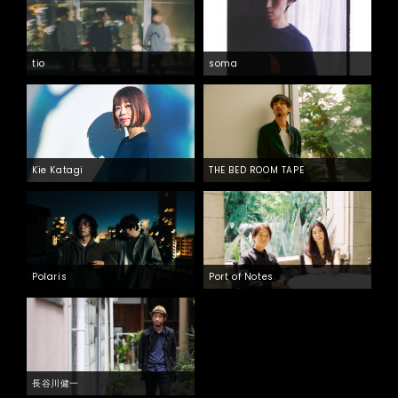
tio
soma
Kie Katagi
THE BED ROOM TAPE
Polaris
Port of Notes
長谷川健一