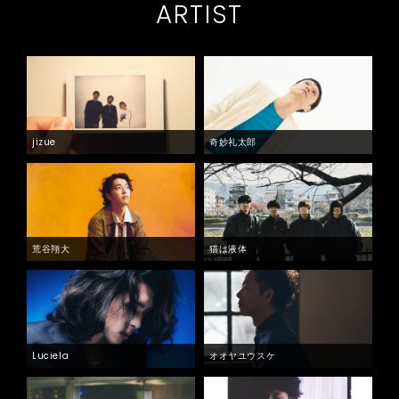
ARTIST
jizue
奇妙礼太郎
荒谷翔大
猫は液体
Luciela
オオヤユウスケ