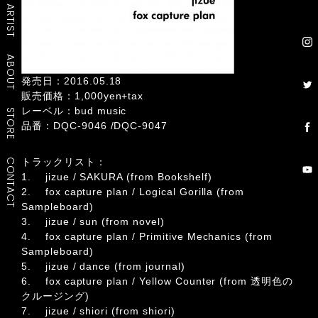
ARTIST
ABOUT
発売日：2016.05.18
販売価格：1,000yen+tax
レーベル：bud music
STORE
品番：DQC-9046 /DQC-9047
トラックリスト：
CONTACT
1. jizue / SAKURA (from Bookshelf)
2. fox capture plan / Logical Gorilla (from
Sampleboard)
3. jizue / sun (from novel)
4. fox capture plan / Primitive Mechanics (from
Sampleboard)
5. jizue / dance (from journal)
6. fox capture plan / Yellow Counter (from 透明色の
クルージング)
7. jizue / shiori (from shiori)