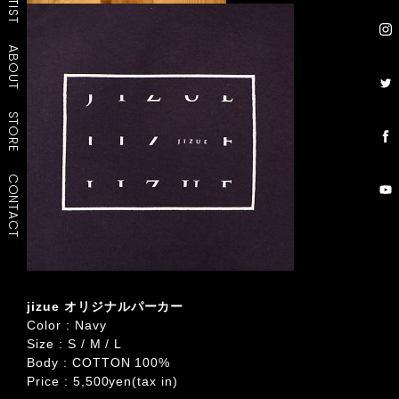
ARTIST
ABOUT
STORE
CONTACT
jizue オリジナルパーカー
Color : Navy
Size : S / M / L
Body : COTTON 100%
Price : 5,500yen(tax in)