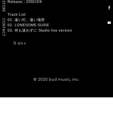
Release : 2002/3/6
STORE
Track List:
01. 遠い灯、遠い場所
CONTACT
02. LONESOME SUSIE
03. 何も迷わずに Studio live version
© 2020 bud music, inc.