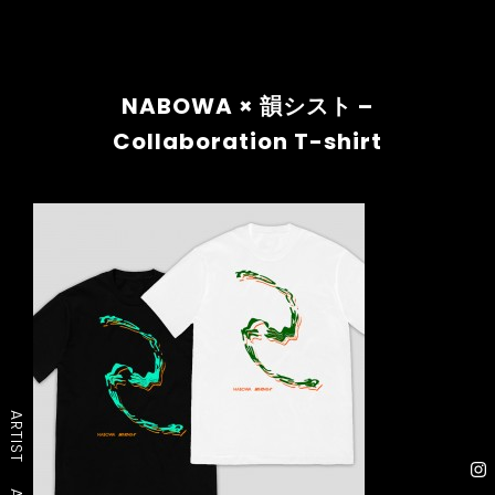
NABOWA × 韻シスト –
Collaboration T-shirt
ARTIST