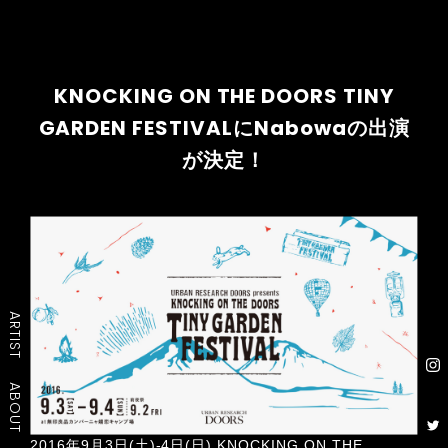
KNOCKING ON THE DOORS TINY
GARDEN FESTIVALにNabowaの出演
が決定！
ARTIST
ABOUT
2016年9月3日(土)-4日(日) KNOCKING ON THE