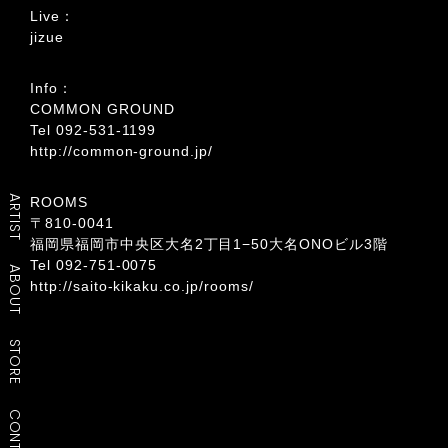
Live：
jizue
Info：
COMMON GROUND
Tel 092-531-1199
http://common-ground.jp/
ARTIST
ROOMS
〒810-0041
福岡県福岡市中央区大名2丁目1−50大名ONOビル3階
Tel 092-751-0075
ABOUT
http://saito-kikaku.co.jp/rooms/
STORE
CONTACT