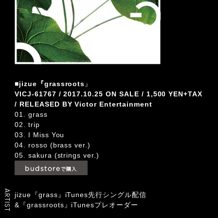
■jizue『grassroots
』
VICJ-61767 / 2017.10.25 ON SALE / 1,500 YEN+TAX
/ RELEASED BY Victor Entertainment
01. grass
02. trip
03. I Miss You
04. rosso (brass ver.)
05. sakura (strings ver.)
ARTIST
jizue『grass』iTunes先行シングル配信
&『grassroots』iTunesプレオーダー