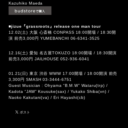
Kazuhiko Maeda
■jizue『grassroots』release one man tour
12.02(土) 大阪 心斎橋 CONPASS 18:00開場 / 18:30開
演 前売3,000円 YUMEBANCHI 06-6341-3525
12.16(土) 愛知 名古屋TOKUZO 18:00開場 / 18:30開演
前売3,000円 JAILHOUSE 052-936-6041
01.21(日) 東京 渋谷 WWW 17:00開場 / 18:00開演 前売
3,300円 SMASH 03-3444-6751
Guest Musician : Ohyama “B.M.W” Wataru(trp) /
Kadota “JAW” Kousuke(sax) / Yukako Shiba(vn) /
Naoko Kakutani(va) / Eri Hayashi(cb)