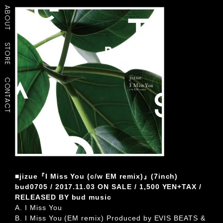
ABOUT
STORE
CONTACT
■jizue『I Miss You (c/w EM remix)』(7inch)
bud0705 / 2017.11.03 ON SALE / 1,500 YEN+TAX /
RELEASED BY bud music
A. I Miss You
B. I Miss You (EM remix) Produced by EVIS BEATS &