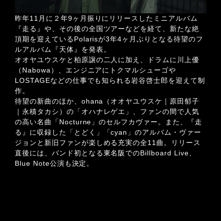
昨年11月に２年9ヶ月振りにリリースしたミニアルバム
『走る』や、その後の全国ツアーなどを経て、新たな絶
頂期を迎えているPolarisが3年4ヶ月ぶりとなる待望のフ
ルアルバム『天体』を発表。
オオヤユウスケと柏原譲の二人に加え、ドラムに川上優
（Nabowa）、エンジニアにトクマルシューゴや
LOSTAGEなどの仕事でも知られる岩谷啓士郎を迎えて制
作。
待望の新曲のほか、ohana（オオヤユウスケ｜原田郁子
｜永積タカシ）の「オハナレゲエ」、ファンの間で人気
の高い名曲「Nocturne」のセルフカヴァー。また、『走
る』に収録した「とどく」「cyan」のアルバム・ヴァー
ジョンと新旧ファンが楽しめる充実の全11曲。リリース
直後には、バンド初となる東名阪でのBillboard Live、
Blue Note公演も決定。