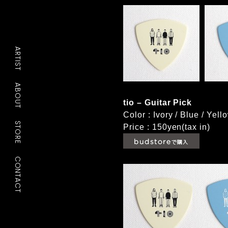
ARTIST
ABOUT
tio – Guitar Pick
Color : Ivory / Blue / Yell
STORE
Price : 150yen(tax in)
CONTACT