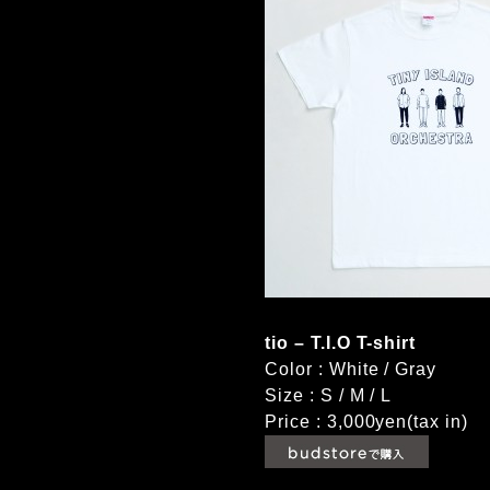
tio – T.I.O T-shirt
Color : White / Gray
Size : S / M / L
Price : 3,000yen(tax in)