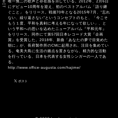
唯一無二の歌声と存在感を示している。2012年、2月6日
にデビュー10周年を迎え、初のベストアルバム「語り継
ぐこと」 をリリース。戦後70年となる2015年7月、“忘れ
ない、繰り返さない”というコンセプトのもと、「今こそ
もう１度、平和を真剣に考える年になって欲しい」、と
いう平和への思いを込めたニューアルバム『平和元年』
をリリース。同作にて第57回日本レコード大賞『企画
賞』を受賞した。2018年、新曲「あなたの夢で目覚めた
朝に」が、長府製作所のCMに起用され、注目を集めてい
る。奄美大島に生活の拠点を置きながら、精力的な活動
を行っている、日本を代表する女性シンガーの一人であ
る。
http://www.office-augusta.com/hajime/