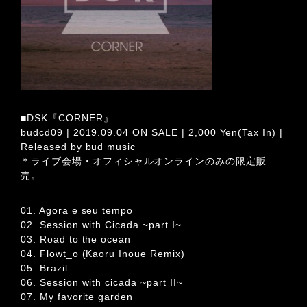
■DSK『CORNER』
budcd09 | 2019.09.04 ON SALE | 2,000 Yen(Tax In) |
Released by bud music
＊ライブ会場・オフィシャルオンラインのみの限定販
売。
01. Agora e seu tempo
02. Session with Cicada ~part I~
03. Road to the ocean
04. Flowt_o (Kaoru Inoue Remix)
05. Brazil
06. Session with cicada ~part II~
07. My favorite garden