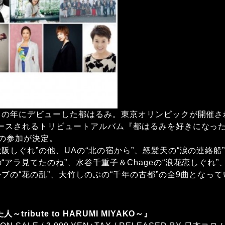
ックの年にデビューした都はるみ。東京オリンピックが開催され
スされるトリビュートアルバム『都はるみを好きになった人～trib
紀の参加が決定。
阪しぐれ”の他、UAの“北の宿から”、怒髪天の“涙の連絡船
“アラ見てたのね”、水谷千重子＆Chageの“浪花恋しぐれ
ブの“花の乱”、大竹しのぶの“千年の古都”の全9曲となっ
ribute to HARUMI MIYAKO～』