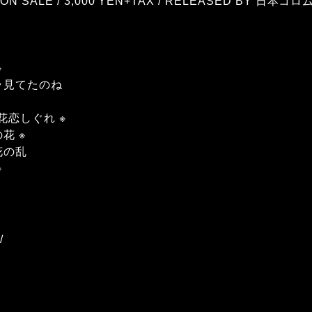
22 ON SALE / 3,000 YEN+TAX / RELEASED BY 日本コ
※
アラ見てたのね
浪花恋しぐれ ※
花 ※
花の乱
※
/