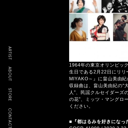
ARTIST
1964年の東京オリンピ
ABOUT
生日である2月22日にリリー
MIYAKO～』に畠山美由
収録曲は、畠山美由紀の“大
STORE
人”、民謡クルセイダーズの
の花”、ミッツ・マングロー
ください。
CONTACT
■『都はるみを好きになった人～t