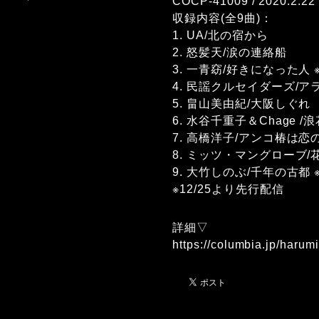
COCP-41009 / 2020.2.
収録内容(全9曲)：
1. UA/北の宿から
2. 怒髪天/涙の連絡船
3. 一青窈/好きになった人 
4. 民謡クルセイダーズ/
5. 畠山美由紀/大阪しぐれ
6. 水谷千重子＆Chage /
7. 高橋洋子/アンコ椿は恋の
8. ミッツ・マングローブ/
9. 大竹しのぶ/千年の古都 
※12/25より先行配信
詳細▽
https://columbia.jp/harumi