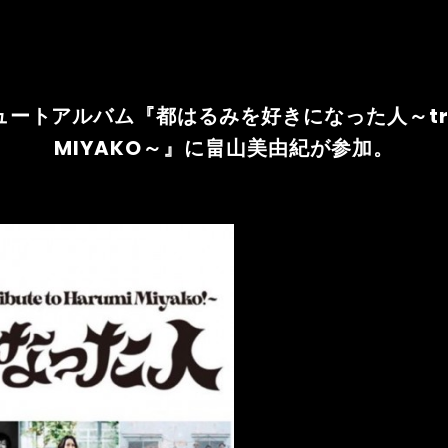
トアルバム『都はるみを好きになった人～tribut
MIYAKO～』に畠山美由紀が参加。