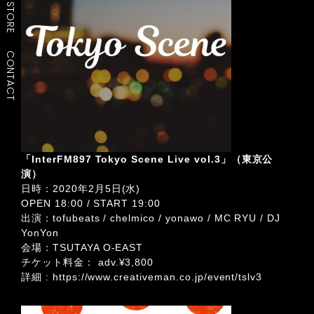
STORE
CONTACT
「InterFM897 Tokyo Scene Live vol.3」（東京公
演）
日時：2020年2月5日(水)
OPEN 18:00 / START 19:00
出演：tofubeats / chelmico / yonawo / MC RYU / DJ
YonYon
会場：TSUTAYA O-EAST
チケット料金： adv.¥3,800
詳細 :
https://www.creativeman.co.jp/event/tslv3