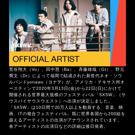
荒谷翔大（Vo）、田中慧（Ba）、斉藤雄哉（Gt）、野元
喬文（Dr）によって福岡で結成された新世代ネオ・ソウ
ルバンドyonawo（ヨナヲ）が、アメリカ・テキサス州オ
ースティンで2020年3月13日(金)から22日(日)にかけて
開催される世界最大規模のフェスティバル「SXSW」（サ
ウスバイサウスウエスト）へ出演が決定しました。
「SXSW」は10日間で20万人以上を動員する、音楽、映
画、ITの複合フェスティバル。既に世界各国から200組を
超えるアーティストの出演がアナウンスされています。
各アーティストの出演日などの詳細は後日発表。