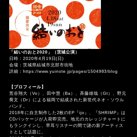
「結いのおと
2020
」（茨城公演）
日時：2020年4月19日(日)
会場：茨城県結城市北部市街地
詳細：
https://www.yuinote.jp/pages/1504983/blog
【プロフィール】
荒谷翔大（Vo）、田中慧（Ba）、斉藤雄哉（Gt）、野元
喬文（Dr）による福岡で結成された新世代ネオ・ソウル
バンド。
2018年に自主制作した2枚のEP『ijo』、『SHRIMP』は
CDパッケージが入荷即完売。地元のカレッジチャートに
もランクインし、早耳リスナーの間で謎の新アーティス
トとして話題に。