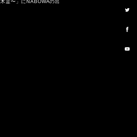
和する木霊〜」にNABOWAの出