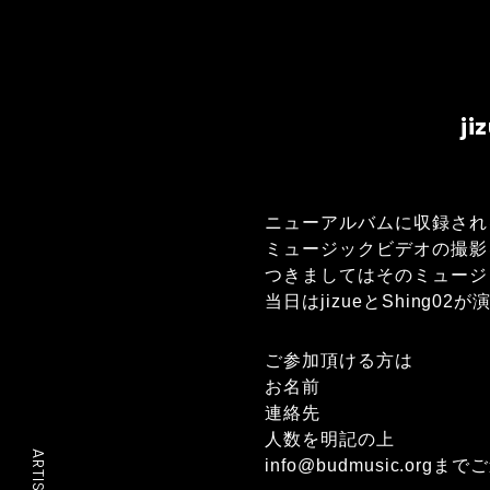
j
ニューアルバムに収録されるj
ミュージックビデオの撮影を6
つきましてはそのミュージ
当日はjizueとShin
ご参加頂ける方は
お名前
連絡先
人数を明記の上
ARTIST
info@budmusic.org