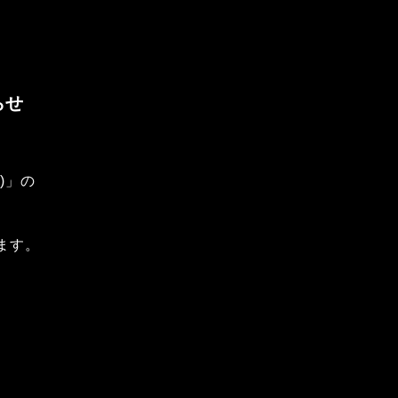
らせ
)」の
。
します。