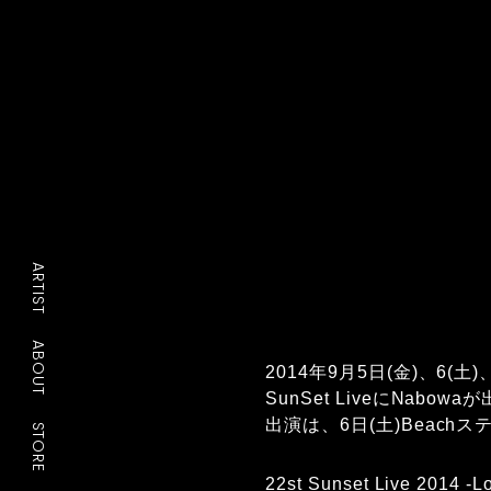
ARTIST
ABOUT
2014年9月5日(金)、6
SunSet LiveにNabo
出演は、6日(土)Beach
STORE
22st Sunset Live 2014 -L