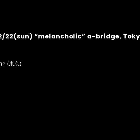
2/22(sun) “melancholic” a-bridge, Tok
dge (東京)