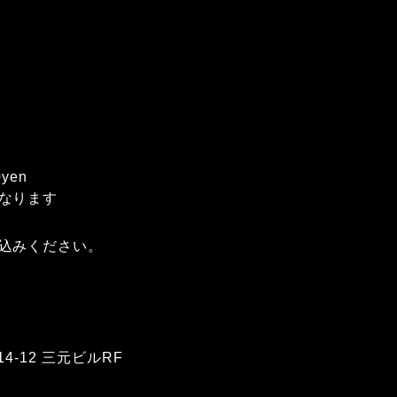
0yen
なります
込みください。
4-12 三元ビルRF