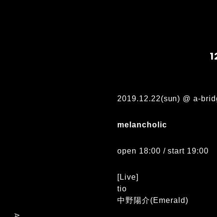
1
2019.12.22(sun) @ a-bri
melancholic
open 18:00 / start 19:00
[Live]
tio
中野陽介(Emerald)