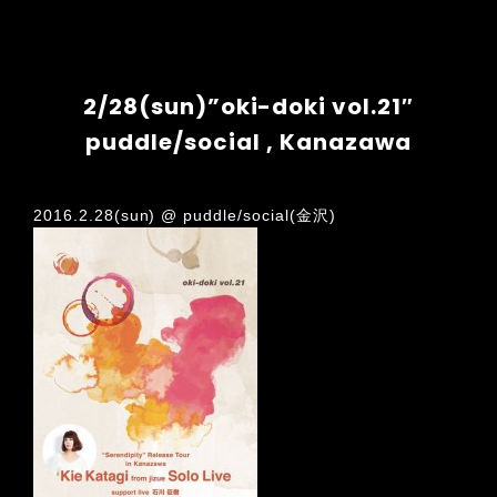
2/28(sun)”oki-doki vol.21″
puddle/social , Kanazawa
2016.2.28(sun) @ puddle/social(金沢)