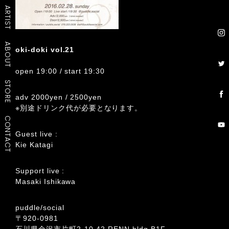
ARTIST
ABOUT
oki-doki vol.21
open 19:00 / start 19:30
STORE
adv 2000yen / 2500yen
※別途ドリンク代が必要となります。
CONTACT
Guest live :
Kie Katagi
Support live :
Masaki Ishikawa
puddle/social
〒920-0981