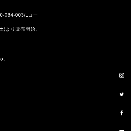
084-003/Lコー
2(土)より販売開始。
noo、