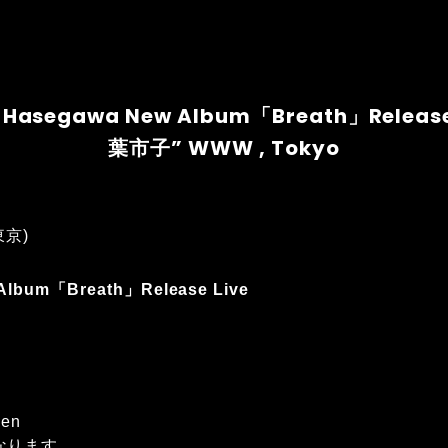
hi Hasegawa New Album「Breath」Relea
葉市子” WWW , Tokyo
東京)
 Album「Breath」Release Live
yen
なります。