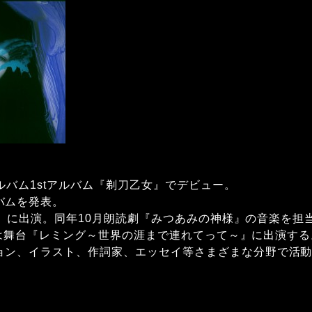
年アルバム1stアルバム『剃刀乙女』でデビュー。
バムを発表。
oon』に出演。同年10月朗読劇『みつあみの神様』の音楽を担
年1月は舞台『レミング～世界の涯まで連れてって～』に出演す
ョン、イラスト、作詞家、エッセイ等さまざまな分野で活