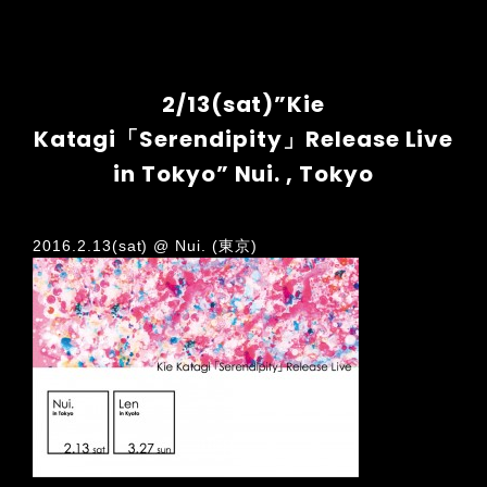
2/13(sat)”Kie
Katagi「Serendipity」Release Live
in Tokyo” Nui. , Tokyo
2016.2.13(sat) @ Nui. (東京)