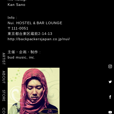
Kan Sano
Info :
Nui. HOSTEL & BAR LOUNGE
〒111-0051
東京都台東区蔵前2-14-13
http://backpackersjapan.co.jp/nui/
主催・企画・制作 :
ARTIST
bud music, inc.
ABOUT
STORE