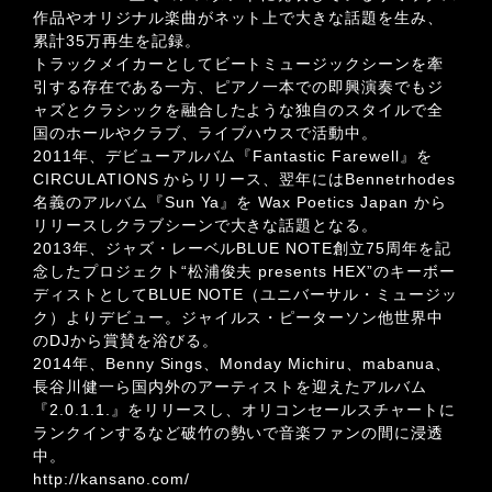
作品やオリジナル楽曲がネット上で大きな話題を生み、
累計35万再生を記録。
トラックメイカーとしてビートミュージックシーンを牽
引する存在である一方、ピアノ一本での即興演奏でもジ
ャズとクラシックを融合したような独自のスタイルで全
国のホールやクラブ、ライブハウスで活動中。
2011年、デビューアルバム『Fantastic Farewell』を
CIRCULATIONS からリリース、翌年にはBennetrhodes
名義のアルバム『Sun Ya』を Wax Poetics Japan から
リリースしクラブシーンで大きな話題となる。
2013年、ジャズ・レーベルBLUE NOTE創立75周年を記
念したプロジェクト“松浦俊夫 presents HEX”のキーボー
ディストとしてBLUE NOTE（ユニバーサル・ミュージッ
ク）よりデビュー。ジャイルス・ピーターソン他世界中
のDJから賞賛を浴びる。
2014年、Benny Sings、Monday Michiru、mabanua、
長谷川健一ら国内外のアーティストを迎えたアルバム
『2.0.1.1.』をリリースし、オリコンセールスチャートに
ランクインするなど破竹の勢いで音楽ファンの間に浸透
中。
http://kansano.com/