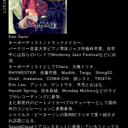
CONTACT
Kan Sano
キーボーディスト／トラックメイカー。
バークリー音楽大学ピアノ専攻ジャズ作曲科卒業。在学
中には自らのバンドでMonterey Jazz Festivalなどに出
演。
キーボーディストとしてChara、大橋トリオ、
RHYMESTER、佐藤竹善、Madlib、Twigy、Shing02、
Ovall、mabanua、COMA-CHI、韻シスト、TRI4TH、
Eric Lau、アンミカ、ゲントウキ、羊毛とおはな、
Hanah Spring、須永辰緒、Monday Michiruなどのライ
ブやレコーディングに参加。
また新世代のビートメイカー/プロデューサーとして国内
外のコンピレーションに多数参加。
ジャイルス・ピーターソンの英BBCラジオで度々紹介さ
れ話題になる。
SoundCloud上でコンスタントに発表しているリミックス