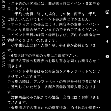
ARTIST
・ご予約のお客様には、商品購入時にイベント参加券を
差し上げます。
・ご予約で定員に達した場合、その後に商品をご予約・
ABOUT
ご購入いただいてもイベント参加券は付きません。
・アーティストの都合により、内容等の変更・イベント
中止となる場合がございますので予めご了承ください。
・イベント当日の録音・録画および、店内での飲食は一
STORE
切禁止とさせていただきます。
・小学生以上はお１人様１枚、参加券が必要となりま
す。
CONTACT
・6歳児以下の児童の入場はご遠慮下さい。
・商品入荷後の整理券のお取り置きは固くお断りさせて
頂きます。
・イベント参加券は各配布店舗をアルファベットで分け
させていただきます。
ご入場の際は、アルファベットの整理番号順で各店舗別
に整列していただき、各配布店舗数同時入場となりま
す。
・対象商品の不良以外での返品、交換は固くお断りさせ
て頂きます。
・会場周辺での前日からの徹夜行為、泊り込みや荷物や