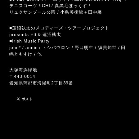
テニスコーツ /ICHI / 真黒毛ぼっくす /
リュクサンブール公園 / 小鳥美術館＋田中馨
■蓮沼執太のメロディーズ・ツアープロジェクト
presents.Ett & 蓮沼執太
■Irish Music Party
john* / annie / トシバウロン / 野口明生 / 須貝知世 / 田
嶋ともすけ / 他
大塚海浜緑地
〒443-0014
愛知県蒲郡市海陽町2丁目39番