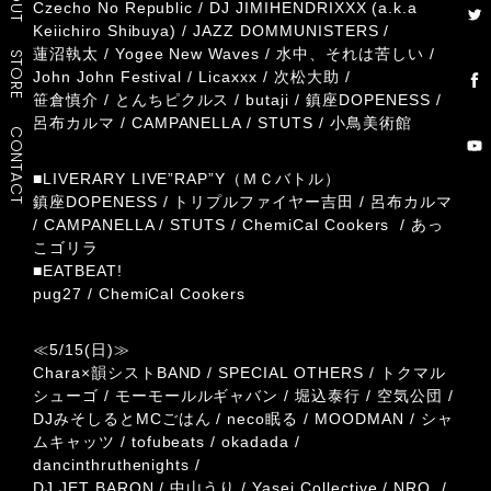
Czecho No Republic / DJ JIMIHENDRIXXX (a.k.a
Keiichiro Shibuya) / JAZZ DOMMUNISTERS /
蓮沼執太 / Yogee New Waves / 水中、それは苦しい /
STORE
John John Festival / Licaxxx / 次松大助 /
笹倉慎介 / とんちピクルス / butaji / 鎮座DOPENESS /
呂布カルマ / CAMPANELLA / STUTS / 小鳥美術館
CONTACT
■LIVERARY LIVE”RAP”Y（ＭＣバトル）
鎮座DOPENESS / トリプルファイヤー吉田 / 呂布カルマ
/ CAMPANELLA / STUTS / ChemiCal Cookers / あっ
こゴリラ
■EATBEAT!
pug27 / ChemiCal Cookers
≪5/15(日)≫
Chara×韻シストBAND / SPECIAL OTHERS / トクマル
シューゴ / モーモールルギャバン / 堀込泰行 / 空気公団 /
DJみそしるとMCごはん / neco眠る / MOODMAN / シャ
ムキャッツ / tofubeats / okadada /
dancinthruthenights /
DJ JET BARON / 中山うり / Yasei Collective / NRQ /