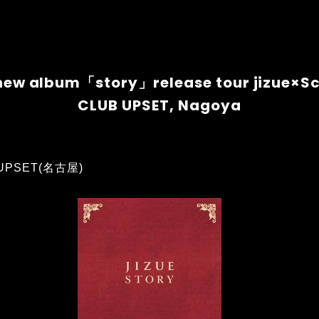
e new album「story」release tour jizue×S
CLUB UPSET, Nagoya
B UPSET(名古屋)