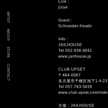
Live :
jizue
ARTIST
Guest :
Schroeder-Headz
ABOUT
Info :
JAILHOUSE
STORE
Tel 052-936-6041
www.jailhouse.jp
CONTACT
CLUB UPSET
〒464-0067
名古屋市千種区池下1-4-2
Tel 057-763-5439
www.club-upset.com/inde
主催：JAILHOUSE