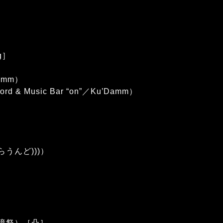
ng］
amm）
& Music Bar “on”／Ku’Damm）
(さらうんど)))）
a（秘境祭）［凸］