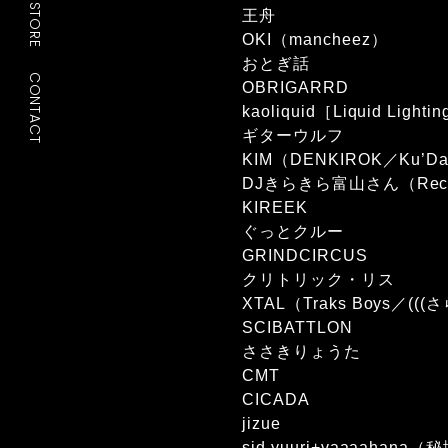
STORE
王舟
OKI（mancheez）
おとぎ話
CONTACT
OBRIGARRD
kaoliquid［Liquid Lighti
ギターウルフ
KIM（DENKIROK／Ku’D
DJきらきら富山さん（Record 
KIREEK
ぐっとクルー
GRINDCIRCUS
クリトリック・リス
XTAL（Traks Boys／((
SCIBATTLON
ささきりょうた
CMT
CICADA
jizue
sid yuuri+vaaaahan