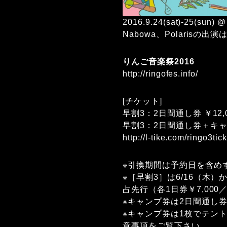
2016.9.24(sat)-25(
Nabowa、Polarisの出
りんご音楽祭2016
http://ringofes.info/
[チケット]
早割3：2日間通し券 ￥12,
早割3：2日間通し券＋キャン
http://l-tike.com/ringo3tic
※引換期間は予約日を含め
※［早割3］は6/16（木
占先行（各1日券￥7,000
※キャンプ券は2日間通し
※キャンプ券は1枚でテン
意事項をご覧下さい。