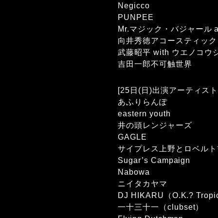
Negicco
PUNPEE
Mr.マジック・バジャール a
向井秀徳アコースティック
武藤昭平 with ウエノコウ
吉田一郎不可触世界
[25日(日)出演アーティスト
あふりらんぽ
eastern youth
井の頭レンジャーズ
GAGLE
サイプレス上野とロベルト
Sugar’s Campaign
Nabowa
ニイタカヤマ
DJ HIKARU（O.K.? Tropic
一十三十一（clubset）