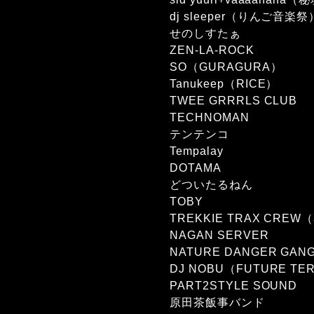
dj sleeper（りんご音楽祭
せのしすたぁ
ZEN-LA-ROCK
SO（GURAGURA）
Tanukeep（RICE）
TWEE GRRRLS CLUB
TECHNOMAN
テンテンコ
Tempalay
DOTAMA
どついたるねん
TOBY
TREKKIE TRAX CREW（an
NAGAN SERVER
NATURE DANGER GAN
DJ NOBU（FUTURE TE
PART2STYLE SOUND
原田茶飯事バンド