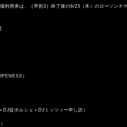
場利用券は、［早割3］終了後の6/23（木）のローソンチ
]
OPENESS）
井隆＋DJ掟ポルシェ＋DJミッツィー申し訳）
祭）