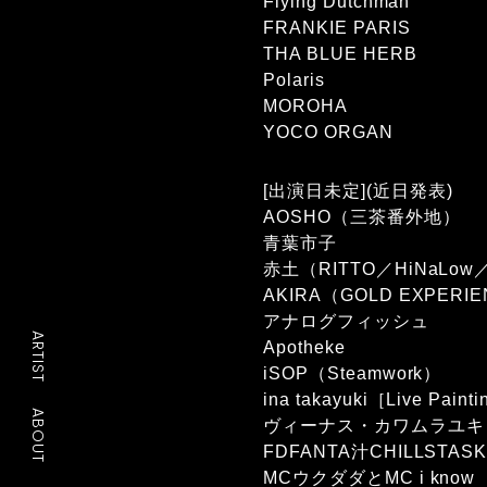
Flying Dutchman
FRANKIE PARIS
THA BLUE HERB
Polaris
MOROHA
YOCO ORGAN
[出演日未定](近日発表)
AOSHO（三茶番外地）
青葉市子
赤土（RITTO／HiNaLo
AKIRA（GOLD EXPERI
アナログフィッシュ
ARTIST
Apotheke
iSOP（Steamwork）
ina takayuki［Live Paint
ABOUT
ヴィーナス・カワムラユキ
FDFANTA汁CHILLSTA
MCウクダダとMC i know