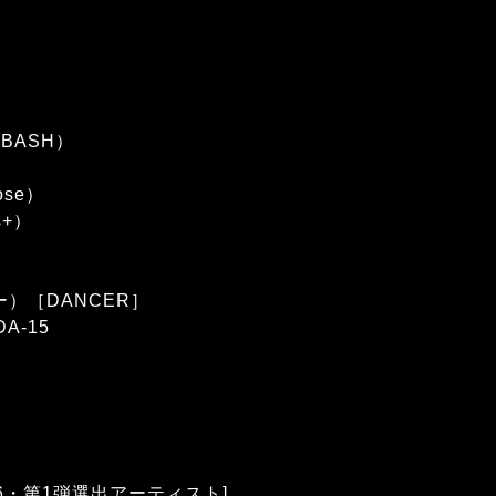
 BASH）
ose）
s+）
ー）［DANCER］
DA-15
2016・第1弾選出アーティスト]