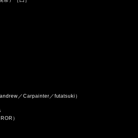
）
drew／Carpainter／futatsuki）
G
RROR）