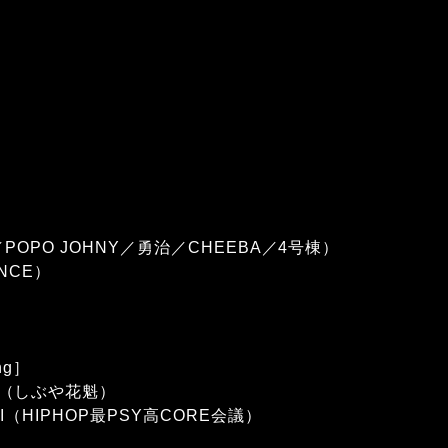
w／POPO JOHNY／勇治／CHEEBA／4号棟）
ENCE）
ing］
（しぶや花魁）
SKI（HIPHOP最PSY高CORE会議）