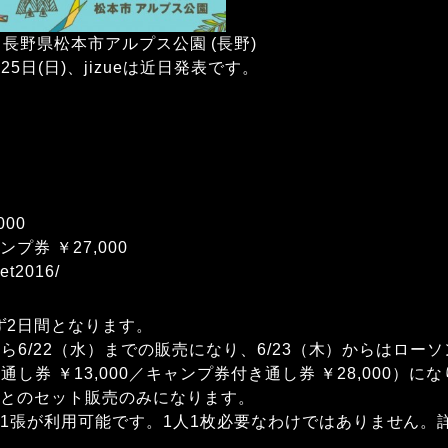
sun) @ 長野県松本市アルプス公園 (長野)
演は25日(日)、jizueは近日発表です。
000
プ券 ￥27,000
ket2016/
ず2日間となります。
）から6/22（水）までの販売になり、6/23（木）からはロー
／通し券 ￥13,000／キャンプ券付き通し券 ￥28,000）に
券とのセット販売のみになります。
ト1張が利用可能です。1人1枚必要なわけではありません。