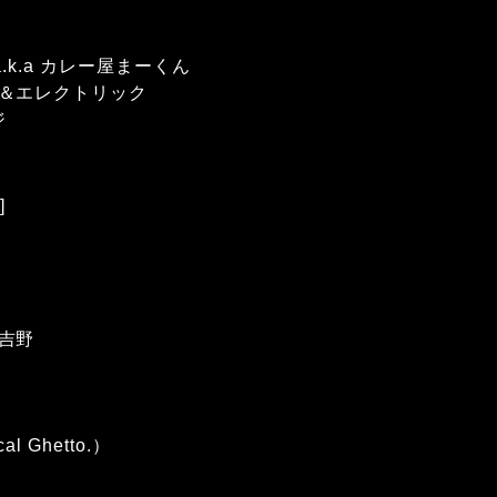
.k.a カレー屋まーくん
＆エレクトリック
ジ
]
吉野
al Ghetto.）