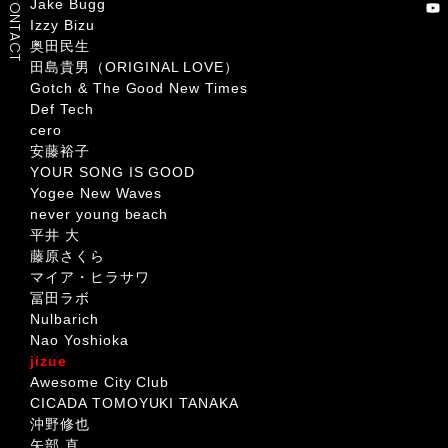
CONTACT
Jake Bugg
Izzy Bizu
奥田民生
田島貴男（ORIGINAL LOVE）
Gotch & The Good New Times
Def Tech
cero
安藤裕子
YOUR SONG IS GOOD
Yogee New Waves
never young beach
平井 大
藤原さくら
マイア・ヒラサワ
冨田ラボ
Nulbarich
Nao Yoshioka
jizue
Awesome City Club
CICADA TOMOYUKI TANAKA
沖野修也
矢部 直