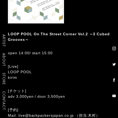
LOOP POOL On The Street Corner Vol.2 ～3 Cubed
ARTIST
Grooves～
open 14:00/ start 15:00
ABOUT
[Live]
LOOP POOL
STORE
kirim
[チケット]
CONTACT
adv 3,000yen / door 3,500yen
[予約]
Mail:
live@backpackersjapan.co.jp
（担当:木村）