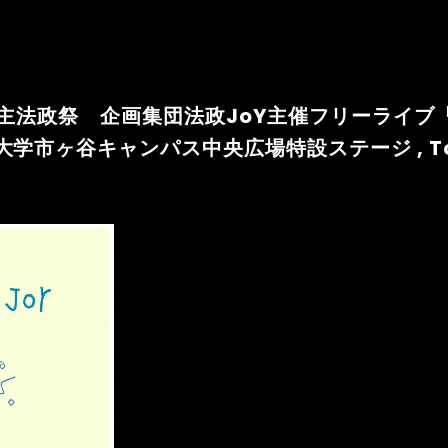
70回自主法政祭 企画集団法政JoY主催フリーライブ「S
大学市ヶ谷キャンパス中央広場特設ステージ , To