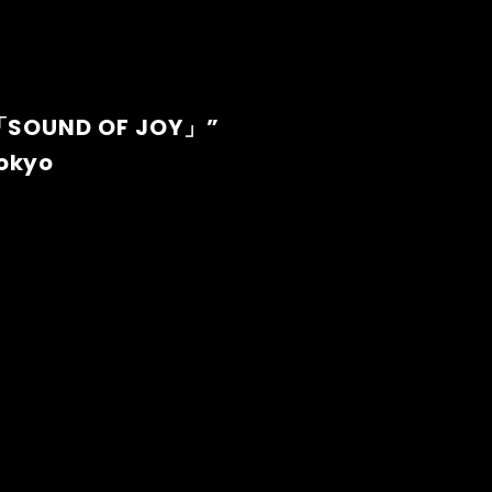
OUND OF JOY」”
kyo