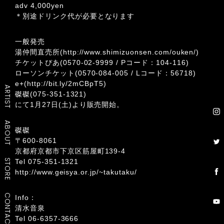
adv 4,000yen
＊別途ドリンク代が必要となります
一般発売
湯仲間直売所(
http://www.shimizuonsen.com/ouken/
)
チケットぴあ
(0570-02-9999 / Pコード：104-116)
ローソンチケット
(0570-084-005 / Lコード：56718)
e+(
http://bit.ly/2mCBpT5
)
ARTIST
磔磔(075-351-1321)
にて1月27日(土)より販売開始。
ABOUT
磔磔
〒
600-8061
京都府京都市下京区筋屋町139-4
STORE
Tel 075-351-1321
http://www.geisya.or.jp/~takutaku/
CONTACT
Info：
清水音泉
Tel 06-6357-3666