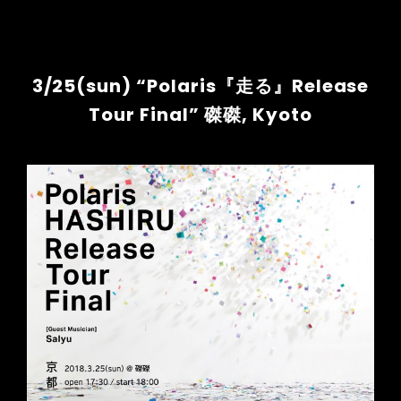
3/25(sun) “Polaris『走る』Release
Tour Final” 磔磔, Kyoto