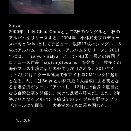
Salyu
2000年、Lily Chou-Chouとして2枚のシングルと１枚の
アルバムをリリースする。2004年、小林武史プロデュー
スのもとSalyuとしてデビュー。以降17枚のシングル、５
枚のアルバム、１枚のベストアルバムをリリース。2011
年には、「salyu × salyu」として小山田圭吾との共同プ
ロデュース作品「s(o)un(d)beams」を発表し、数多くの
海外フェス出演により国外でも注目される。2017年4
月・7月には２クール連続で東京メトロCMソングに起用
となる。5月にはSalyuと小林武史２人編成による初とな
る香港公演がソールドアウトし、12月には自身２度目と
なる台湾公演を開催し、大きな反響を呼んだ。また、2年
半ぶりとなるフルバンド編成でのライブを中野サンプラ
ザホールにて開催し、大盛況のうちに幕を閉じた。