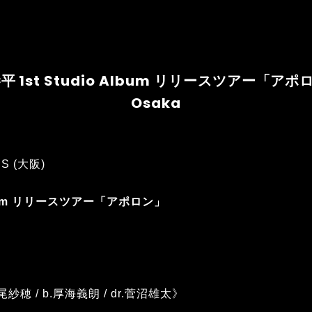
口恭平 1st Studio Album リリースツアー「アポ
Osaka
SS (大阪)
Album リリースツアー「アポロン」
穂 / b.厚海義朗 / dr.菅沼雄太》