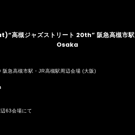
-5(sat)“高槻ジャズストリート 20th” 阪急高槻
Osaka
5(sat) @ 阪急高槻市駅・JR高槻駅周辺会場 (大阪)
h
辺63会場にて