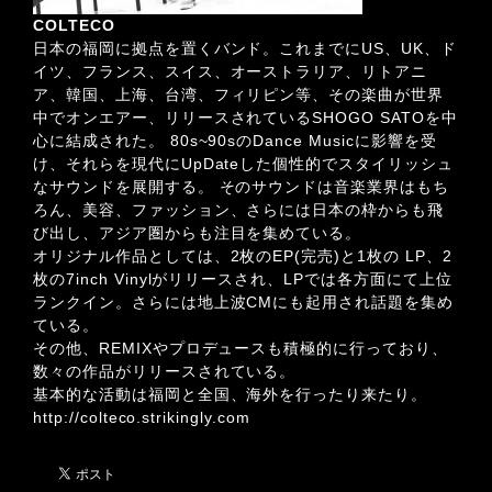
COLTECO
日本の福岡に拠点を置くバンド。これまでにUS、UK、ド
イツ、フランス、スイス、オーストラリア、リトアニ
ア、韓国、上海、台湾、フィリピン等、その楽曲が世界
中でオンエアー、リリースされているSHOGO SATOを中
心に結成された。 80s~90sのDance Musicに影響を受
け、それらを現代にUpDateした個性的でスタイリッシュ
なサウンドを展開する。 そのサウンドは音楽業界はもち
ろん、美容、ファッション、さらには日本の枠からも飛
び出し、アジア圏からも注目を集めている。
オリジナル作品としては、2枚のEP(完売)と1枚の LP、2
枚の7inch Vinylがリリースされ、LPでは各方面にて上位
ランクイン。さらには地上波CMにも起用され話題を集め
ている。
その他、REMIXやプロデュースも積極的に行っており、
数々の作品がリリースされている。
基本的な活動は福岡と全国、海外を行ったり来たり。
http://colteco.strikingly.com