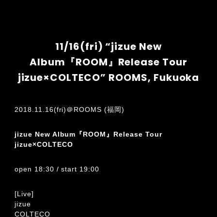
11/16(fri) “jizue New
Album『ROOM』Release Tour
jizue×COLTECO” ROOMS, Fukuoka
2018.11.16(fri)＠ROOMS (福岡)
jizue New Album『ROOM』Release Tour
jizue×COLTECO
open 18:30 / start 19:00
[Live]
jizue
COLTECO