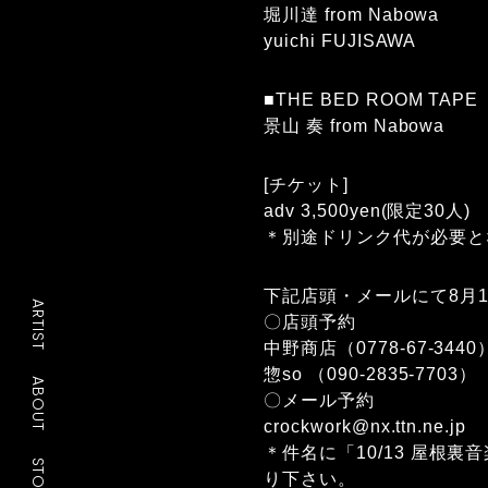
堀川達 from Nabowa
yuichi FUJISAWA
■THE BED ROOM TAPE
景山 奏 from Nabowa
[チケット]
adv 3,500yen(限定30人)
＊別途ドリンク代が必要と
下記店頭・メールにて8月1
ARTIST
〇店頭予約
中野商店（
0778-67-3440
惣so （
090-2835-7703
）
ABOUT
〇メール予約
crockwork@nx.ttn.ne.jp
＊件名に「10/13 屋
STORE
り下さい。