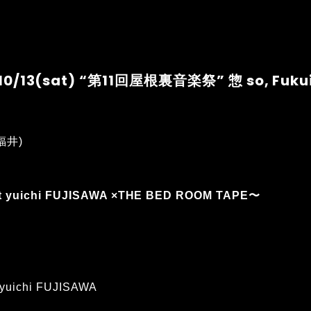
10/13(sat) “第11回屋根裏音楽祭” 惣 so, Fuku
(福井)
yuichi FUJISAWA ×THE BED ROOM TAPE〜
uichi FUJISAWA