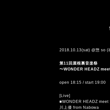
2018.10.13(sat) @惣 so 
第11回屋根裏音楽祭
〜WONDER HEADZ meet 
open 18:15 / start 19:00
[Live]
■WONDER HEADZ meet y
川上優 from Nabowa