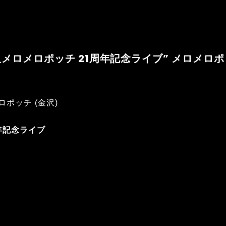
“金沢メロメロポッチ 21周年記念ライブ” メロメロポッ
ロメロポッチ (金沢)
年記念ライブ