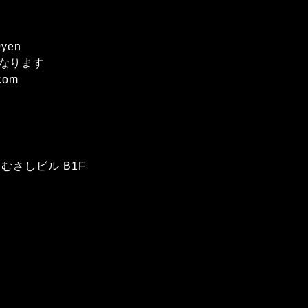
0yen
なります
.com
むさしビル B1F