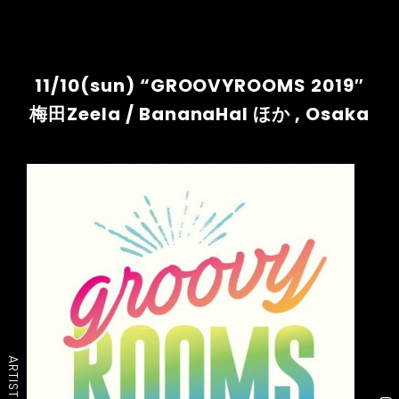
11/10(sun) “GROOVYROOMS 2019″
梅田Zeela / BananaHal ほか , Osaka
ARTIST