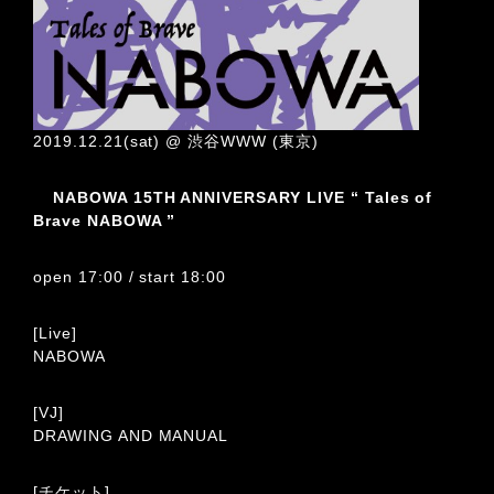
2019.12.21(sat) @ 渋谷WWW (東京)
NABOWA 15TH ANNIVERSARY LIVE “ Tales of
Brave NABOWA ”
open 17:00 / start 18:00
[Live]
NABOWA
[VJ]
DRAWING AND MANUAL
[チケット]