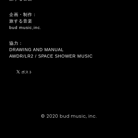
企画・制作：
旅する音楽
bud music,inc.
協力：
DRAWING AND MANUAL
AWDR/LR2 / SPACE SHOWER MUSIC
© 2020 bud music, inc.