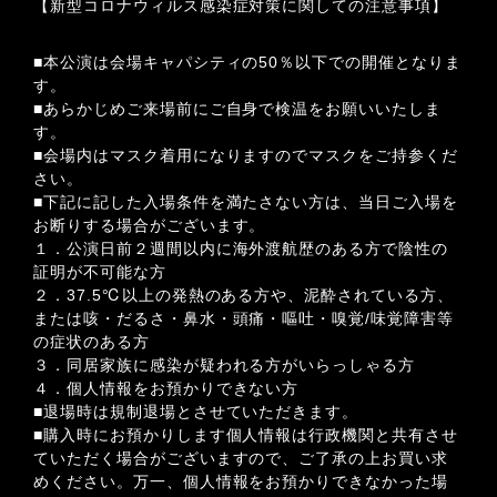
【新型コロナウィルス感染症対策に関しての注意事項】
■本公演は会場キャパシティの50％以下での開催となりま
す。
■あらかじめご来場前にご自身で検温をお願いいたしま
す。
■会場内はマスク着用になりますのでマスクをご持参くだ
さい。
■下記に記した入場条件を満たさない方は、当日ご入場を
お断りする場合がございます。
１．公演日前２週間以内に海外渡航歴のある方で陰性の
証明が不可能な方
２．37.5℃以上の発熱のある方や、泥酔されている方、
または咳・だるさ・鼻水・頭痛・嘔吐・嗅覚/味覚障害等
の症状のある方
３．同居家族に感染が疑われる方がいらっしゃる方
４．個人情報をお預かりできない方
■退場時は規制退場とさせていただきます。
■購入時にお預かりします個人情報は行政機関と共有させ
ていただく場合がございますので、ご了承の上お買い求
めください。万一、個人情報をお預かりできなかった場