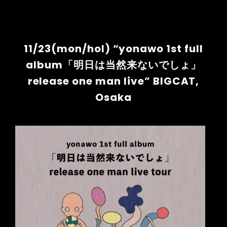
11/23(mon/hol) “yonawo 1st full
album「明日は当然来ないでしょ」
release one man live” BIGCAT,
Osaka