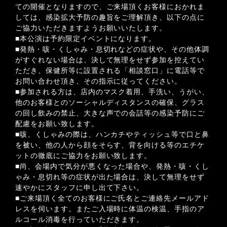
ての開催となりますので、ご来場頂くお客様におかれま
しては、感染拡大予防の趣旨をご理解頂き、以下の点に
ご協力いただきますようお願いいたします。
■本公演は予約限定イベントになります。
■発熱・咳・くしゃみ・息切れなどの症状や、その他体調
がすぐれない場合は、決して無理をせず参加を控えてい
ただき、保健所等に設置される「相談窓口」に電話等で
お問い合わせ頂き、その指示に従ってください。
■参加される方は、店内のマスク着用、手洗い、うがい、
他のお客様とのソーシャルディスタンスの確保、グラス
の回し飲みの禁止、大きな声での会話等の感染予防にご
配慮をお願い致します。
■咳、くしゃみの際は、ハンカチやティッシュ等で口と鼻
を被い、他の人から顔をそらす、背を向ける等のエチケ
ットの徹底にご協力をお願い致します。
■尚、会場内で気分が悪くなった場合や、発熱・咳・くし
ゃみ・息切れ等の症状が出た場合は、決して無理をせず
速やかにスタッフに申し出て下さい。
■ご来場頂く全てのお客様にご氏名とご連絡先メールアド
レスを伺います。またご入場時に体温の検温、手指のア
ルコール消毒を行っていただきます。