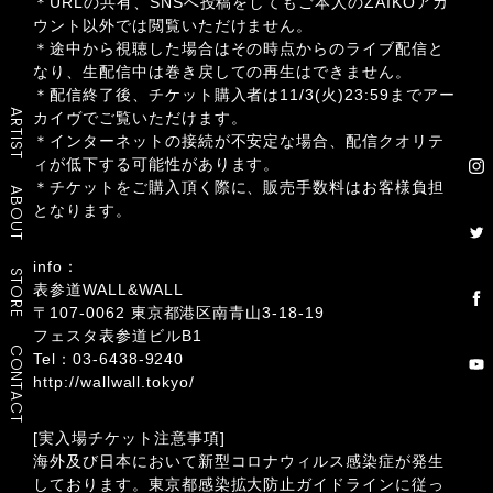
＊URLの共有、SNSへ投稿をしてもご本人のZAIKOアカ
ウント以外では閲覧いただけません。
＊途中から視聴した場合はその時点からのライブ配信と
なり、生配信中は巻き戻しての再生はできません。
＊配信終了後、チケット購入者は11/3(火)23:59までアー
ARTIST
カイヴでご覧いただけます。
＊インターネットの接続が不安定な場合、配信クオリテ
ィが低下する可能性があります。
＊チケットをご購入頂く際に、販売手数料はお客様負担
ABOUT
となります。
info：
STORE
表参道WALL&WALL
〒107-0062 東京都港区南青山3-18-19
フェスタ表参道ビルB1
CONTACT
Tel：
03-6438-9240
http://wallwall.tokyo/
[実入場チケット注意事項]
海外及び日本において新型コロナウィルス感染症が発生
しております。東京都感染拡大防止ガイドラインに従っ