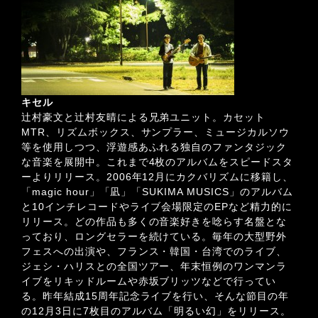
キセル
辻村豪文と辻村友晴による兄弟ユニット。カセット
MTR、リズムボックス、サンプラー、ミュージカルソウ
等を使用しつつ、浮遊感あふれる独自のファンタジック
な音楽を展開中。これまで4枚のアルバムをスピードスタ
ーよりリリース。2006年12月にカクバリズムに移籍し、
「magic hour」「凪」「SUKIMA MUSICS」のアルバム
と10インチレコードやライブ会場限定のEPなど精力的に
リリース。どの作品も多くの音楽好きを唸らす名盤とな
っており、ロングセラーを続けている。毎年の大型野外
フェスへの出演や、フランス・韓国・台湾でのライブ、
ジェシ・ハリスとの全国ツアー、年末恒例のワンマンラ
イブをリキッドルームや赤坂ブリッツなどで行ってい
る。昨年結成15周年記念ライブを行い、そんな節目の年
の12月3日に7枚目のアルバム「明るい幻」をリリース。