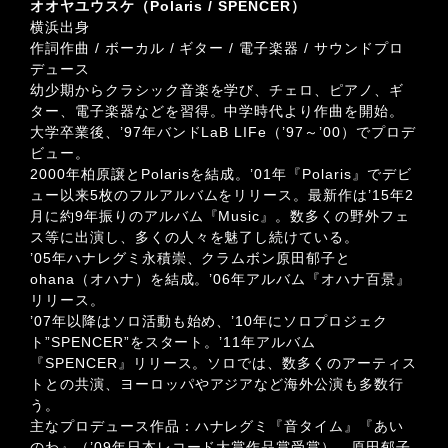
オオヤユウスケ（Polaris / SPENCER）
横浜出身
作詞作曲 / ボーカル / ギター / 電子楽器 / サウンドプロ
デュース
幼少期からクラシック音楽を学び、チェロ、ピアノ、ギ
ター、電子楽器などを習得。中学時代より作曲を開始。
大学卒業後、’97年バンドLaB LIFe（’97～’00）でプロデ
ビュー。
2000年柏原譲とPolarisを結成。’01年『Polaris』でデビ
ュー以来5枚のフルアルバムをリリース。最新作は’15年2
月に約9年振りのアルバム『Music』。数多くの野外フェ
ス等に出演し、多くの人々を魅了し続けている。
’05年ハナレグミ永積崇、クラムボン原田郁子と
ohana（オハナ）を結成。’06年アルバム『オハナ百景』
リリース。
’07年以降はソロ活動も始め、’10年にソロプロジェク
ト”SPENCER”をスタート。’11年アルバム
『SPENCER』リリース。ソロでは、数多くのアーティス
トとの共演、ヨーロッパやアジアなど海外公演も多数行
う。
主なプロデュース作品：ハナレグミ『音タイム』『あい
のわ』（’09年日本レコード大賞作品賞受賞）、原田郁子