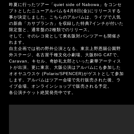
昨夏に行ったツアー「quiet side of Nabowa」をコンセ
プトとしたニューアルバムを4月8日(金)にリリースする
事が決定しました。こちらのアルバムは、ライブで人気
の新曲「カサブランカ」を収録した特典7インチが付いた
限定盤と、通常盤の2種類でのリリース。
そして、そのレコ発として東名阪対バンツアーも開催さ
れます。
自主企画では初の野外公演となる、東京上野恩賜公園野
外ステージ、名古屋千種文化小劇場、大阪BIG CATで、
Caravan、キセル、奇妙礼太郎といった豪華アーティス
トが出演、更に東京、大阪公演はアルバムにも参加した
オオヤユウスケ (Polaris/SPENCER)がゲストとして参加
します。アルバムはツアー会場で先行販売された後、ラ
イブ会場、オンラインショップで販売される予定。
各公演チケット絶賛発売中です。