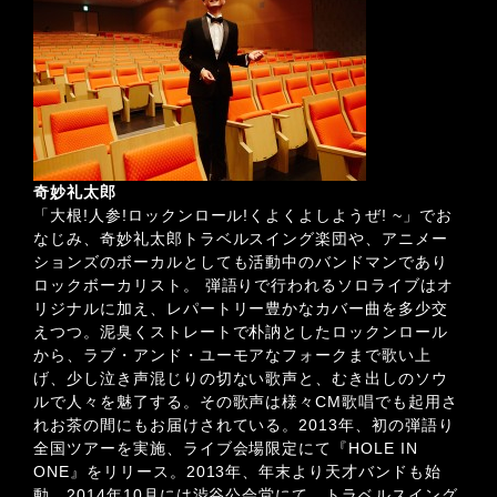
奇妙礼太郎
「大根!人参!ロックンロール!くよくよしようぜ! ~」でお
なじみ、奇妙礼太郎トラベルスイング楽団や、アニメー
ションズのボーカルとしても活動中のバンドマンであり
ロックボーカリスト。 弾語りで行われるソロライブはオ
リジナルに加え、レパートリー豊かなカバー曲を多少交
えつつ。泥臭くストレートで朴訥としたロックンロール
から、ラブ・アンド・ユーモアなフォークまで歌い上
げ、少し泣き声混じりの切ない歌声と、むき出しのソウ
ルで人々を魅了する。その歌声は様々CM歌唱でも起用さ
れお茶の間にもお届けされている。2013年、初の弾語り
全国ツアーを実施、ライブ会場限定にて『HOLE IN
ONE』をリリース。2013年、年末より天才バンドも始
動。2014年10月には渋谷公会堂にて、トラベルスイング