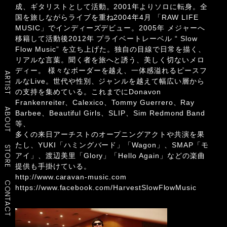
成、ギタリストとして活動。2001年よりソロに転身。全
国を旅しながらライブを重ね2004年4月 「RAW LIFE
MUSIC」でインディーズデビュー。2005年 メジャーへ
移籍して活動後2012年 プライベートレーベル “ Slow
Flow Music” を立ち上げた。独自の目線で日常を描く、
リアルな言葉。聞く者を旅へと誘う、美しく切ないメロ
ディー。 様々なボーダーを越え、一体感溢れるピースフ
ARTIST
ルなLive。世代や性別、ジャンルを越えて幅広い層から
の支持を集めている。これまでにDonavon
Frankenreiter、Calexico、Tommy Guerrero、Ray
ABOUT
Barbee、Beautiful Girls、SLIP、Sim Redmond Band
等、
多くの来日アーチストのオープニングアクトや共演を果
たし、YUKI「ハミングバード」「Wagon」、SMAP「モ
STORE
アイ」、渡辺美里「Glory」「Hello Again」などの楽曲
提供も手掛けている。
http://www.caravan-music.com
CONTACT
https://www.facebook.com/HarvestSlowFlowMusic